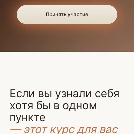
пункте
— этот курс для вас
Вы еще не заходили в крипту
и не понимаете, с чего
начать.
Все кажется сложным, рискованным
и непонятным.
Мы даем пошаговый алгоритм
входа в стейблкоины:
от регистрации до первой стратегии.
Наши эксперты и кураторы
сопровождают вас на всем пути
и помогают решить любые вопросы.