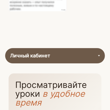
Или сразу
79 000 ₽
Оплатить
22 урока
5 недель обучения
5 стратегий заработка на
стейблкоинах
Таблица для учета и управления
капиталом в стейблкоинах
Коуч-сессии с экспертами
Доступ к Форуму с экспертами
на 3 месяца
13% вычет НДФЛ (до 6 370 руб.)
Домашние задания и тестирования
Доступ к материалам курса на 1 год
Бонус для семейной пары —
обучение мужу/жене в подарок
Сертификат по окончании