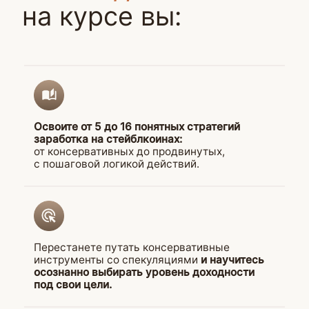
Результаты
студентов
наших программ
Наталья
Александр
После обучения:
получает
После обучения:
стейблкоины
доход с депозита стейблкоинов
занимают 40% всего крипто-
до 42% годовых.
портфеля.
Получает дополнительный
пассивный доход 6,2% годовы
без заморозки средств
и с возможностью оперативно
вывести средства.
Отзывы
о наших