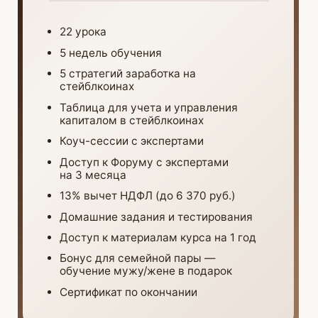
Расчетный счет 40802810700000186829, Банк АО «Тинькофф Банк»,
БИК банка 044525974, Корр. счет 30101810145250000974