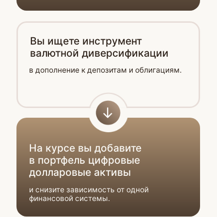
Ищете удобный инструмент
для международных
переводов и оплаты
на иностранных сайтах.
Хотите расплачиваться за границей
и иметь быстрый доступ к валюте
в любой точке мира.
На курсе освоим
использование стейблкоинов
для быстрых международных
переводов
и оплаты зарубежных сервисов
без банковских ограничений.
Программа
курса