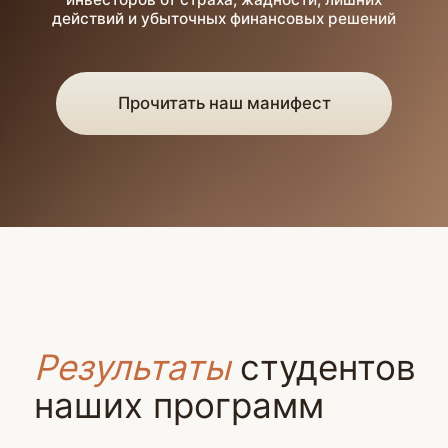
На курсе вы будете видеть свой
0%
реальный прогресс
— от первого
шага до личной инвестиционной
стратегии.
40%
Внутри программы работает
система отслеживания результатов:
вы фиксируете выполненные
задания, прохождение модулей
и внедрение стратегий.
70%
За успешное прохождение этапов
предусмотрены бонусы
и дополнительные награды —
чтобы вы не просто смотрели
уроки, а действительно дошли
до результата.
Сертификат
После завершения обучения
и выполнения тестов и домашних