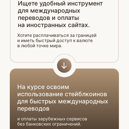
Неделя 3
Низкий риск: стабильный
доход 3−7%
Подробнее
Неделя 4
Переход от консервативных
стратегий к продвинутым
инструментам
Подробнее
Неделя 5
Управление, безопасность
и итоговая стратегия