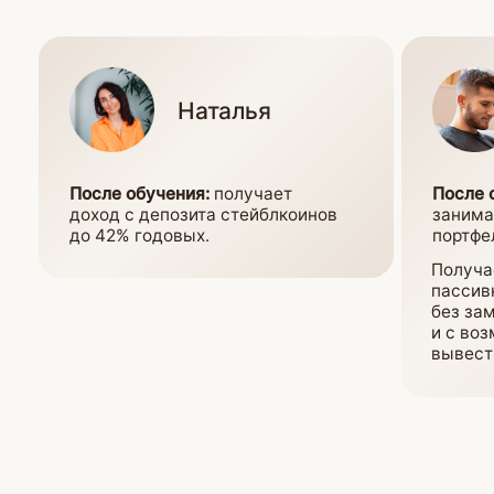
заданий вы получите именной
сертификат о прохождении
программы «Стабильная крипта».
Это подтверждение того, что вы:
Освоили стратегии работы
со стейблкоинами
Выстроили личную инвестиционную