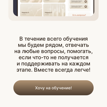
Коуч-сессии с экспертами
13% вычет НДФЛ (до 8 970 руб.)
Доступ к Форуму с экспертами
на 3 месяца
Доступ к материалам курса на 1 год
Домашние задания и тестирования
Бонус для семейной пары — обучение
мужу/жене в подарок
Сертификат по окончании
Продвинутый +
Курс со скидкой на 12 месяцев
без переплат
8 250 ₽
/месяц
Или сразу
99 000 ₽
Оплатить