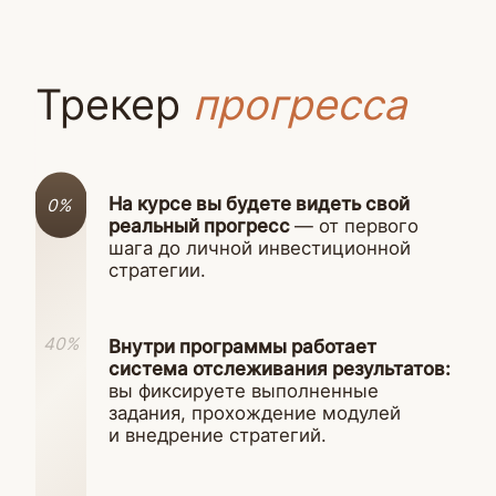
34 урока
5 недель обучения
16 стратегий заработка
на стейблкоинах
1 месяц участия в Форуме практиков
Коуч-сессии с экспертами
Таблица для учета и управления
капиталом в стейблкоинах
Доступ к Форуму с экспертами
на 3 месяца
13% вычет НДФЛ (до 10 270 руб.)
Доступ к материалам курса на 1 год
Домашние задания и тестирования
Бонус для семейной пары —
обучение мужу/жене в подарок
Сертификат по окончании