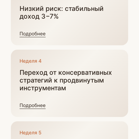
зарубежных сервисов и иностранных
сайтов
— без банковских ограничений
и лишних комиссий.
Научитесь понимать механику
инструментов, реальные риски и причины
доходности —
вместо того чтобы
ориентироваться на слухи и чаты.
Получите личную готовую стратегию
инвестиций в стейблкоины
и план
действий на время после курса.
Мы — команда школы