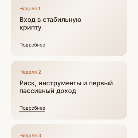
Перестанете путать консервативные
инструменты со спекуляциями
и научитесь
осознанно выбирать уровень доходности
под свои цели.
Сформируете валютный источник
дохода 5−15% годовых.
Создадите дополнительный пассивный
денежный поток в валюте,
который можно
использовать как подушку безопасности,
инструмент диверсификации, резерв
на непредвиденные расходы.
Научитесь использовать стейблкоины
для международных переводов, оплаты