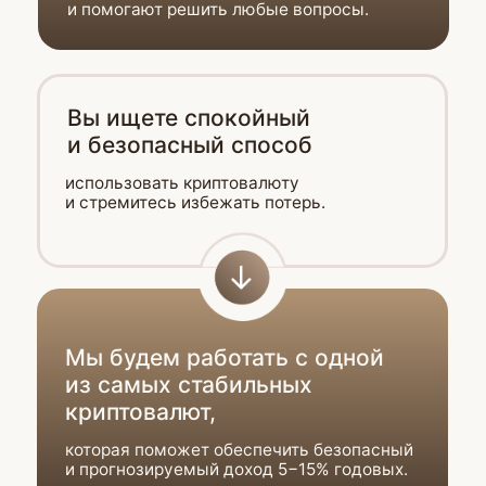
На курсе вы добавите
в портфель цифровые
долларовые активы
и снизите зависимость от одной
финансовой системы.
Хотите создать подушку
безопасности в валюте
и иметь резерв денег,
неподконтрольный банкам.
Сформируете
валютный резерв
и выстроите систему управления
капиталом с учетом вашего уровня риска.