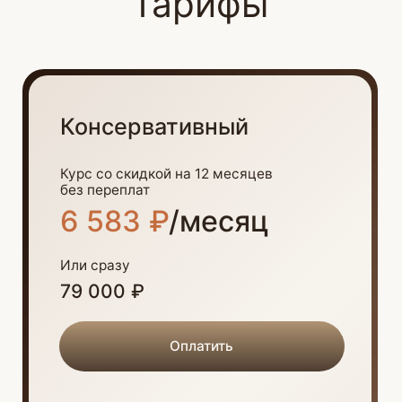
Индивидуальный предприниматель Толстяков
Дмитрий Павлович
Лицензия регистрационный № Л035−1
271−78/177 844 от 20.01.2017, выдана Комитетом
по образованию Правительства Санкт-
Петербурга
Политика обработки персональных данных
Пользовательское соглашение
Правовая информация
finracenter@fin-ra.ru
infokontrol@fin-ra.ru
Для защиты авторского контента
© 2016-2025 Все права защищены. Копирование материалов сайта
без разрешения администрации запрещено.
Юр. адрес: Российская Федерация, 191186, Санкт-Петербург, пл.
Дворцовая, д. 4, кв. ВЧ
ОГРНИП 310784733300113 ИНН 784100319408