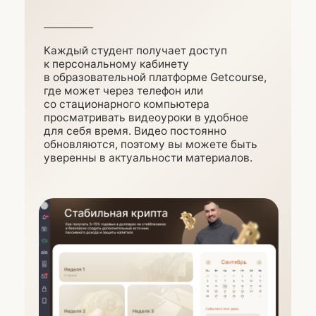
Продвинутый
Курс со скидкой на 12 месяцев
без переплат
7 416 ₽
/месяц
Или сразу
89 000 ₽
Оплатить
28 уроков
5 недель обучения
11 стратегий заработка
на стейблкоинах
1 месяц участия в Форуме практиков
Таблица для учета и управления
капиталом в стейблкоинах