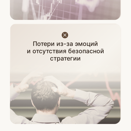
03
Получите понятный и безопасный
алгоритм покупки крипты
04
Купите первую монету
и заработаете на ней
Зарегистрироваться
Как проходит
курс