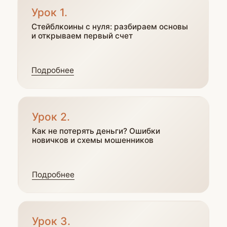
Частые
вопросы
Как и где проходит
обучение?
Обучение проходит в удобном формате
в Telegram: уроки приходят вам
в бот, бонусы выдает личный куратор,
вопросы можно задавать в общем чате
с экспертами и сокурсниками. Вы всегда
на связи и получаете поддержку
на каждом этапе.
Когда и где пройдет эфир?
Точную дату и время мы пришлем вам
в бот. Дополнительно вы получите SMS-
уведомление, чтобы точно ничего
не пропустить. Эфир пройдет на платформе
Бизон 365. Ссылку на вход вы получите
заранее в боте.