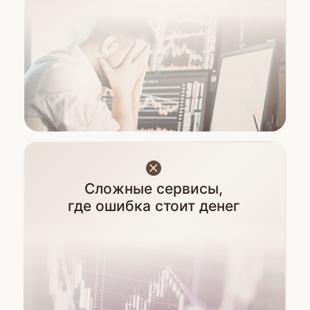
Что именно
вы получите
За эти 5 дней вы:
01
Откроете кошелек
02
Разберётесь в базовых правилах
безопасности и типовых ошибках
новичка