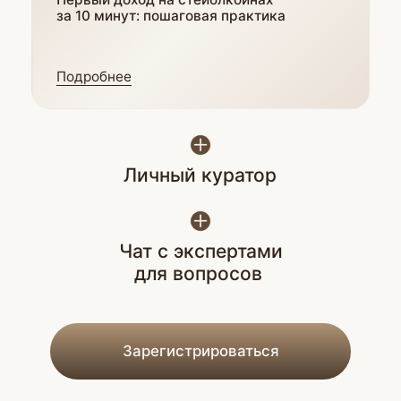
finracenter@fin-ra.ru
infokontrol@fin-ra.ru
Для защиты авторского контента
© 2016-2025 Все права защищены. Копирование материалов сайта
без разрешения администрации запрещено.
Юр. адрес: Российская Федерация, 191186, Санкт-Петербург, пл.
Дворцовая, д. 4, кв. ВЧ
ОГРНИП 310784733300113 ИНН 784100319408
Расчетный счет 40802810700000186829, Банк АО «Тинькофф Банк»,
БИК банка 044525974, Корр. счет 30101810145250000974