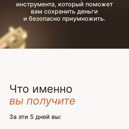
Эфир
Как получать на криптодолларах
5−15% годовых и безопасно создать
капитал в крипте
Подробнее
Урок 4. Бонусный
Первый доход на стейблкоинах
за 10 минут: пошаговая практика
Подробнее
Личный куратор
Чат с экспертами
для вопросов