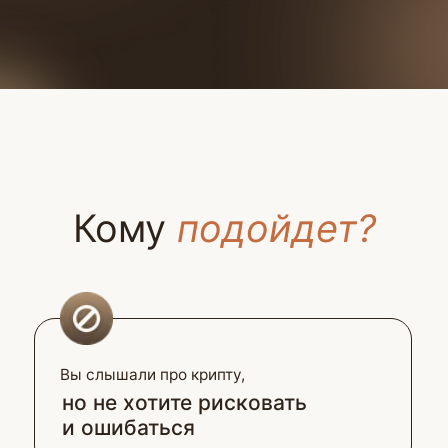
Вы слышали про крипту,
но не хотите рисковать
и ошибаться
Вам важно сохранить свои
деньги, когда рынок штормит,
а не потерять все
Вам не интересны трейдинг и «иксы»,
вы ищете спокойный
и безопасный способ
использовать крипту
Вы консерватор и рассматриваете